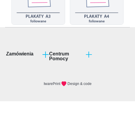
Zamówienia
Centrum
Pomocy
Program partnerski
Jak przygotować
projekt?
Terminy realizacji
Rodzaje podłoży
Formy płatności
FAQ
Wysyłka wydruków
Regulamin
Makiety
Polityka
prywatności
Reklamacje i