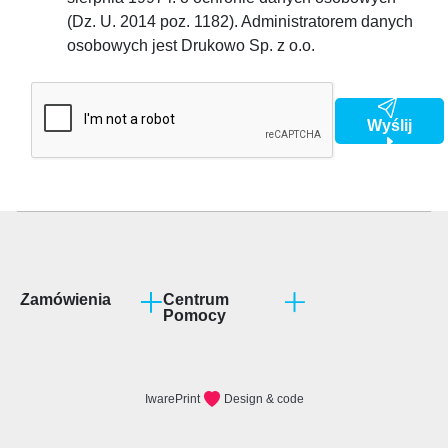
(Dz. U. 2014 poz. 1182). Administratorem danych
osobowych jest Drukowo Sp. z o.o.
Wyślij
Zamówienia
Centrum
Pomocy
Program partnerski
Jak przygotować
projekt?
Terminy realizacji
Rodzaje podłoży
Formy płatności
FAQ