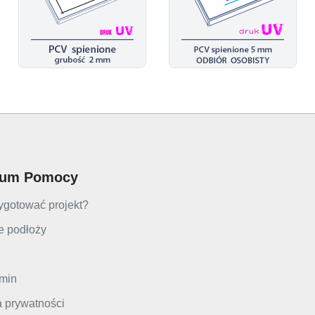
rum Pomocy
ygotować projekt?
e podłoży
min
a prywatności