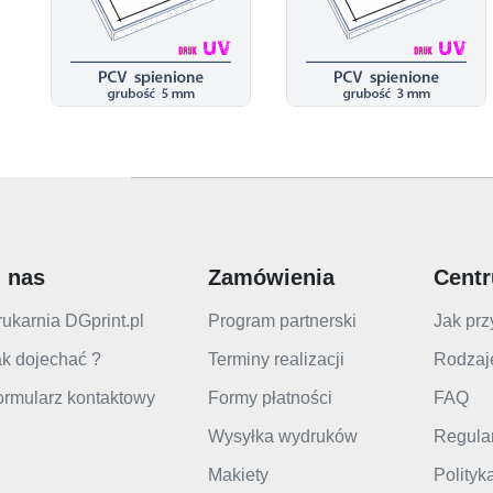
 nas
Zamówienia
Cent
ukarnia DGprint.pl
Program partnerski
Jak prz
k dojechać ?
Terminy realizacji
Rodzaj
ormularz kontaktowy
Formy płatności
FAQ
Wysyłka wydruków
Regula
Makiety
Polityk