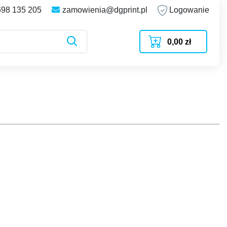
698 135 205
zamowienia@dgprint.pl
Logowanie
0,00 zł