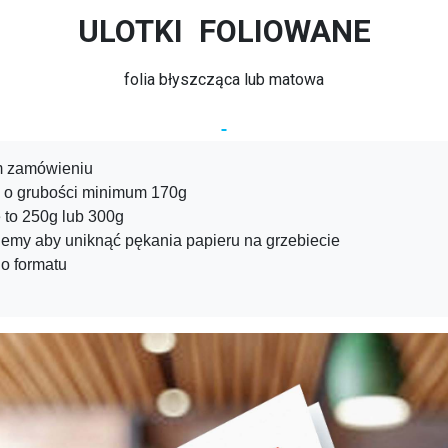
ULOTKI FOLIOWANE
folia błyszcząca lub matowa
ym zamówieniu
m o grubości minimum 170g
 to 250g lub 300g
ujemy aby uniknąć pękania papieru na grzebiecie
o formatu