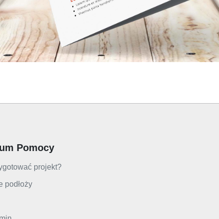
rum Pomocy
ygotować projekt?
e podłoży
min