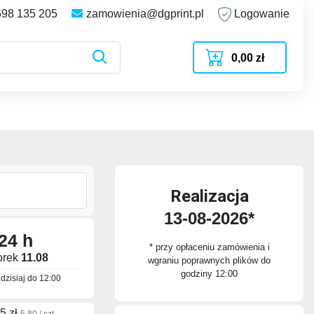
698 135 205
zamowienia@dgprint.pl
Logowanie
0,00 zł
Realizacja
13-08-2026*
24 h
* przy opłaceniu zamówienia i
orek
11.08
wgraniu poprawnych plików do
godziny 12:00
dzisiaj do
12:00
5 zł
5.80 / szt.