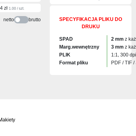
4 zł
1.00 / szt.
SPECYFIKACJA PLIKU DO
netto
brutto
DRUKU
SPAD
2 mm
z każ
Marg.wewnętrzny
3 mm
z każ
PLIK
1:1, 300 dp
Format pliku
PDF / TIF /
Makiety