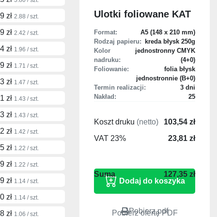
Ulotki foliowane KAT
9 zł
2.88 / szt.
9 zł
Format:
A5 (148 x 210 mm)
2.42 / szt.
Rodzaj papieru:
kreda błysk 250g
4 zł
1.96 / szt.
Kolor
jednostronny CMYK
nadruku:
(4+0)
9 zł
1.71 / szt.
Foliowanie:
folia błysk
jednostronnie (B+0)
3 zł
1.47 / szt.
Termin realizacji:
3 dni
Nakład:
25
1 zł
1.43 / szt.
3 zł
1.43 / szt.
Koszt druku
(netto)
103,54 zł
2 zł
1.42 / szt.
VAT 23%
23,81 zł
5 zł
1.22 / szt.
9 zł
1.22 / szt.
127,35 zł
9 zł
1.14 / szt.
0 zł
1.14 / szt.
Pobierz pdf
Pobierz ofertę PDF
8 zł
1.06 / szt.