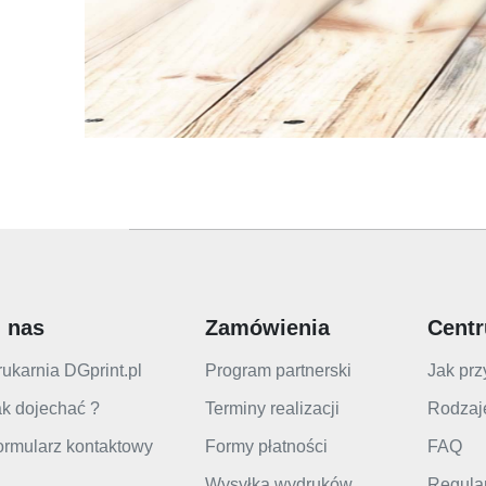
 nas
Zamówienia
Cent
ukarnia DGprint.pl
Program partnerski
Jak prz
k dojechać ?
Terminy realizacji
Rodzaj
ormularz kontaktowy
Formy płatności
FAQ
Wysyłka wydruków
Regula