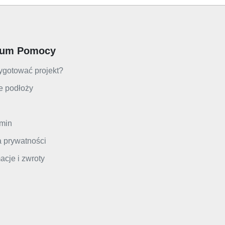
rum Pomocy
ygotować projekt?
e podłoży
min
a prywatności
cje i zwroty