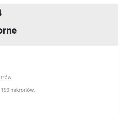
4
orne
etrów.
x 150 mikronów.