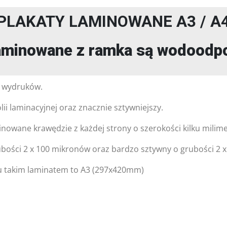
PLAKATY LAMINOWANE A3 / A
aminowane z ramka są wodoodp
 wydruków.
lii laminacyjnej oraz znacznie sztywniejszy.
wane krawędzie z każdej strony o szerokości kilku milim
ubości 2 x 100 mikronów oraz bardzo sztywny o grubości 2 
 takim laminatem to A3 (297x420mm)