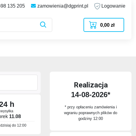
698 135 205
zamowienia@dgprint.pl
Logowanie
0,00 zł
Realizacja
14-08-2026*
24 h
* przy opłaceniu zamówienia i
wysyłka
wgraniu poprawnych plików do
orek
11.08
godziny 12:00
dzisiaj do
12:00