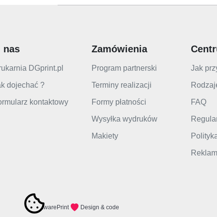
 nas
Zamówienia
Cent
ukarnia DGprint.pl
Program partnerski
Jak prz
k dojechać ?
Terminy realizacji
Rodzaj
ormularz kontaktowy
Formy płatności
FAQ
Wysyłka wydruków
Regula
Makiety
Polityk
Reklama