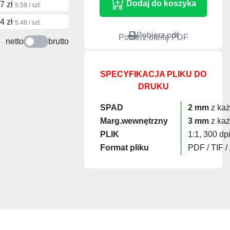
7 zł
5.59 / szt.
4 zł
5.48 / szt.
Pobierz pdf
Pobierz ofertę PDF
netto
brutto
SPECYFIKACJA PLIKU DO
DRUKU
SPAD
2 mm
z każ
Marg.wewnętrzny
3 mm
z każ
PLIK
1:1, 300 dp
Format pliku
PDF / TIF /