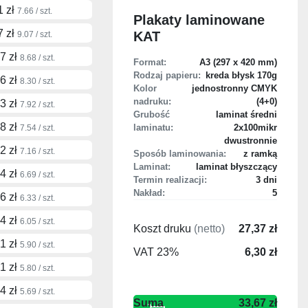
1 zł
7.66 / szt.
Plakaty laminowane
7 zł
KAT
9.07 / szt.
7 zł
8.68 / szt.
Format:
A3 (297 x 420 mm)
Rodzaj papieru:
kreda błysk 170g
6 zł
8.30 / szt.
Kolor
jednostronny CMYK
nadruku:
(4+0)
3 zł
7.92 / szt.
Grubość
laminat średni
8 zł
laminatu:
2x100mikr
7.54 / szt.
dwustronnie
2 zł
7.16 / szt.
Sposób laminowania:
z ramką
Laminat:
laminat błyszczący
4 zł
6.69 / szt.
Termin realizacji:
3 dni
Nakład:
5
6 zł
6.33 / szt.
4 zł
6.05 / szt.
Koszt druku
(netto)
27,37 zł
1 zł
5.90 / szt.
VAT 23%
6,30 zł
1 zł
5.80 / szt.
4 zł
5.69 / szt.
33,67 zł