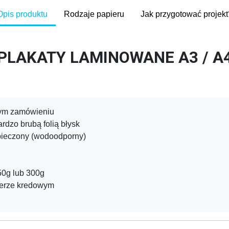
Opis produktu
Rodzaje papieru
Jak przygotować projekt
PLAKATY LAMINOWANE A3 / A
nym zamówieniu
rdzo brubą folią błysk
pieczony (wodoodporny)
50g lub 300g
ierze kredowym