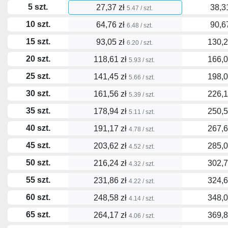
5 szt.
27,37 zł
38,3
5.47 / szt.
10 szt.
64,76 zł
90,6
6.48 / szt.
15 szt.
93,05 zł
130,2
6.20 / szt.
20 szt.
118,61 zł
166,0
5.93 / szt.
25 szt.
141,45 zł
198,0
5.66 / szt.
30 szt.
161,56 zł
226,1
5.39 / szt.
35 szt.
178,94 zł
250,5
5.11 / szt.
40 szt.
191,17 zł
267,6
4.78 / szt.
45 szt.
203,62 zł
285,0
4.52 / szt.
50 szt.
216,24 zł
302,7
4.32 / szt.
55 szt.
231,86 zł
324,6
4.22 / szt.
60 szt.
248,58 zł
348,0
4.14 / szt.
65 szt.
264,17 zł
369,8
4.06 / szt.