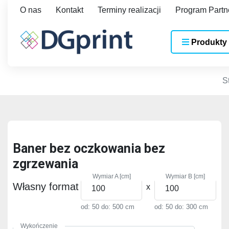
O nas
Kontakt
Terminy realizacji
Program Partn
Produkty
S
Baner bez oczkowania bez
zgrzewania
Wymiar A [cm]
Wymiar B [cm]
Własny format
x
od: 50
do: 500 cm
od: 50
do: 300 cm
Wykończenie