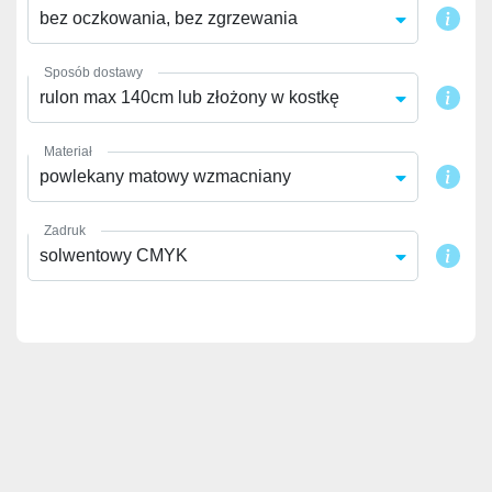
bez oczkowania, bez zgrzewania
Sposób dostawy
rulon max 140cm lub złożony w kostkę
Materiał
powlekany matowy wzmacniany
Zadruk
solwentowy CMYK