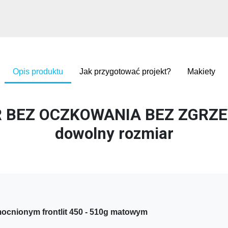
Opis produktu
Jak przygotować projekt?
Makiety
 BEZ OCZKOWANIA BEZ ZGRZ
dowolny rozmiar
mocnionym
frontlit 450 - 510g matowym