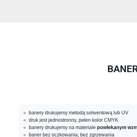
BANER
banery drukujemy metodą solwentową lub UV
druk jest jednostronny, pełen kolor CMYK
banery drukujemy na materiale
powlekanym wz
baner bez oczkowania, bez zgrzewania