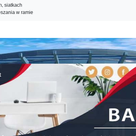
, siatkach
eszania w ramie