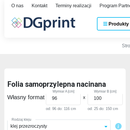
O nas
Kontakt
Terminy realizacji
Program Partn
Produkty
Str
Folia samoprzylepna nacinana
Wymiar A [cm]
Wymiar B [cm]
Własny format
x
od: 96
do: 116 cm
od: 25
do: 150 cm
Rodzaj kleju
klej przezroczysty