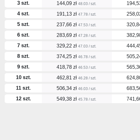
3 szt.
144,09 zł
194,5
48.03 / szt.
4 szt.
191,13 zł
258,0
47.78 / szt.
5 szt.
237,66 zł
320,8
47.53 / szt.
6 szt.
283,69 zł
382,9
47.28 / szt.
7 szt.
329,22 zł
444,4
47.03 / szt.
8 szt.
374,25 zł
505,2
46.78 / szt.
9 szt.
418,78 zł
565,3
46.53 / szt.
10 szt.
462,81 zł
624,8
46.28 / szt.
11 szt.
506,34 zł
683,5
46.03 / szt.
12 szt.
549,38 zł
741,6
45.78 / szt.