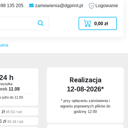
698 135 205
zamowienia@dgprint.pl
Logowanie
0,00 zł
nana
24 h
Realizacja
wysyłka
12-08-2026*
orek
11.08
 jutro do
11:00
* przy opłaceniu zamówienia i
wgraniu poprawnych plików do
 zł
godziny 12:00
65.52 / szt.
6 zł
65.18 / szt.