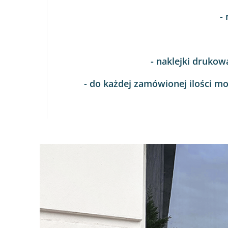
-
- naklejki druk
- do każdej zamówionej ilości m