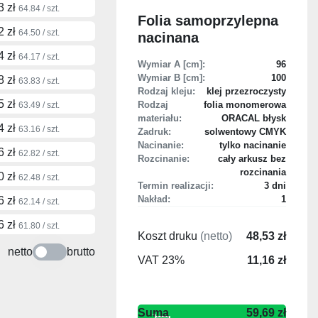
3 zł
64.84 / szt.
Folia samoprzylepna
2 zł
64.50 / szt.
nacinana
4 zł
64.17 / szt.
Wymiar A [cm]:
96
Wymiar B [cm]:
100
8 zł
63.83 / szt.
Rodzaj kleju:
klej przezroczysty
5 zł
Rodzaj
folia monomerowa
63.49 / szt.
materiału:
ORACAL błysk
4 zł
63.16 / szt.
Zadruk:
solwentowy CMYK
Nacinanie:
tylko nacinanie
6 zł
62.82 / szt.
Rozcinanie:
cały arkusz bez
rozcinania
0 zł
62.48 / szt.
Termin realizacji:
3 dni
Nakład:
1
6 zł
62.14 / szt.
6 zł
61.80 / szt.
Koszt druku
(netto)
48,53 zł
netto
brutto
VAT 23%
11,16 zł
59,69 zł