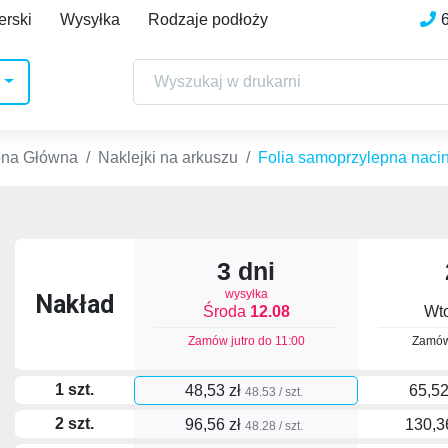
erski
Wysyłka
Rodzaje podłoży
ona Główna
Naklejki na arkuszu
Folia samoprzylepna naci
3 dni
wysyłka
Nakład
Środa
12.08
Wt
Zamów jutro do
11:00
Zamów
1 szt.
48,53 zł
65,52
48.53 / szt.
2 szt.
96,56 zł
130,3
48.28 / szt.