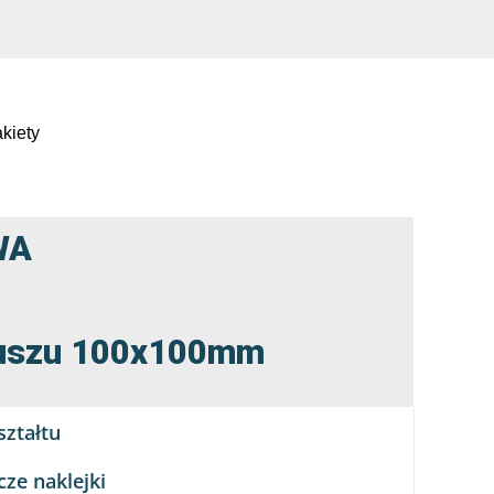
kiety
WA
rkuszu 100x100mm
ztałtu
ze naklejki