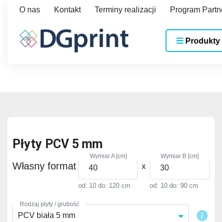
O nas
Kontakt
Terminy realizacji
Program Partn
Produkty
Płyty PCV 5 mm
Wymiar A [cm]
Wymiar B [cm]
Własny format
x
od: 10
do: 120 cm
od: 10
do: 90 cm
Rodzaj płyty / grubość
PCV biała 5 mm