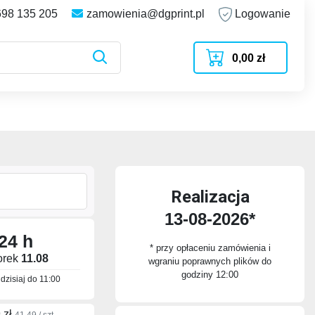
698 135 205
zamowienia@dgprint.pl
Logowanie
0,00 zł
Realizacja
13-08-2026*
24 h
* przy opłaceniu zamówienia i
orek
11.08
wgraniu poprawnych plików do
godziny 12:00
dzisiaj do
11:00
 zł
41.49 / szt.