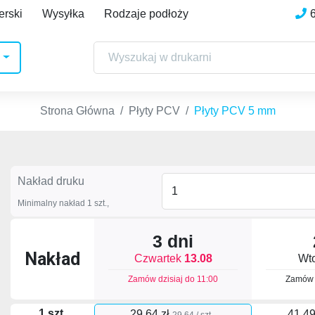
erski
Wysyłka
Rodzaje podłoży
Strona Główna
Płyty PCV
Płyty PCV 5 mm
Nakład druku
Minimalny nakład 1 szt.,
3 dni
Nakład
Czwartek
13.08
Wt
Zamów dzisiaj do
11:00
Zamów 
1 szt.
29,64 zł
41,49
29.64 / szt.