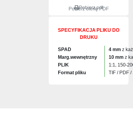
Pobierz pdf
Pobierz ofertę PDF
SPECYFIKACJA PLIKU DO
DRUKU
SPAD
4 mm
z każ
Marg.wewnętrzny
10 mm
z ka
PLIK
1:1, 150-20
Format pliku
TIF / PDF /