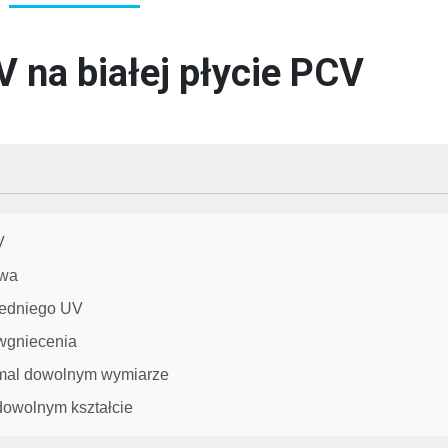
 na białej płycie PCV
V
owa
redniego UV
 wgniecenia
emal dowolnym wymiarze
dowolnym kształcie