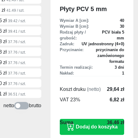
Płyty PCV 5 mm
 zł
41.49 / szt.
5 zł
Wymiar A [cm]:
40
39.42 / szt.
Wymiar B [cm]:
30
6 zł
39.41 / szt.
Rodzaj płyty /
PCV biała 5
grubość:
mm
8 zł
37.76 / szt.
Zadruk:
UV jednostronny (4+0)
Przycinanie:
przycinanie do
3 zł
37.76 / szt.
zamówionego
formatu
9 zł
37.76 / szt.
Termin realizacji:
3 dni
5 zł
Nakład:
1
37.76 / szt.
0 zł
37.76 / szt.
Koszt druku
(netto)
29,64 zł
1 zł
36.51 / szt.
VAT 23%
6,82 zł
netto
brutto
36,46 zł