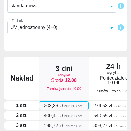
standardowa
Zadruk
UV jednostronny (4+0)
24 h
3 dni
wysyłka
wysyłka
Nakład
Poniedziałek
Środa
12.08
10.08
Zamów jutro do
10:00
Zamów jutro do
10:00
1 szt.
203,36 zł
274,53 zł
203.36 / szt.
274.53 / szt
2 szt.
400,41 zł
540,55 zł
200.21 / szt.
270.27 / szt
3 szt.
598,72 zł
808,27 zł
199.57 / szt.
269.42 / szt